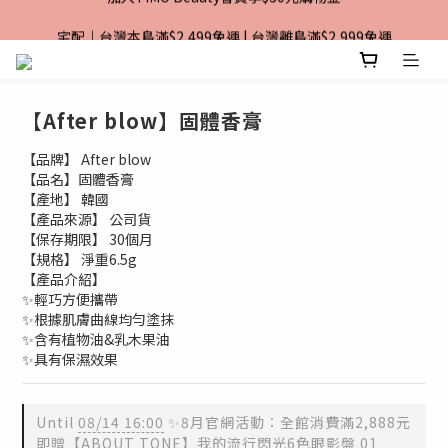
宅配｜台灣本島滿$2,499免運 | 台灣離島滿$2,999免運
加入TiMO Beauty會員享$30元購物金
超商｜全館滿 $1499 享免運優惠
加入TiMO Beauty會員享$30元購物金
【After blow】固體香膏
【品牌】 After blow
【品名】固體香膏
【產地】 韓國
【產品來源】 公司貨
【保存期限】 30個月 
【規格】 淨重6.5g
【產品介紹】
✨輕巧方便攜帶
✨根據肌膚曲線均勻塗抹
✨含有植物油&乳木果油
✨具有保濕效果
Until
08/14 16:00
✨8月官網活動：全館消費滿2,888元
即贈【ABOUT TONE】我的流行閃光6色眼影盤 01