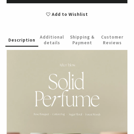
Add to Wishlist
Additional
Shipping &
Customer
Description
details
Payment
Reviews