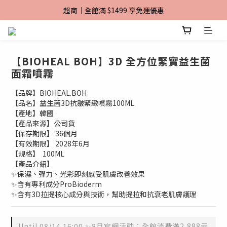
加入TiMO Beauty會員享$30元購物金
加入TiMO Beauty會員享$30元購物金
【BIOHEAL BOH】3D 全方位緊實益生菌
面霜噴霧
【品牌】BIOHEAL.BOH
【品名】益生菌3D抗皺緊緻噴霧100ML
【產地】韓國
【產品來源】公司貨
【保存期限】 36個月
【有效期限】 2028年6月
【規格】  100ML
【產品介紹】
✨保濕、彈力、光彩即刻感受肌膚改善效果
✨含有專利成分ProBioderm
✨含有3D拉提核心成分與技術，幫助提拉和抗衰老肌膚護理
Until
08/14 16:00
✨8月官網活動：全館消費滿2,888元