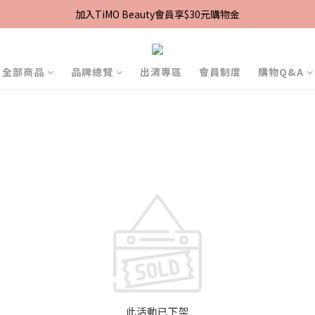
加入TiMO Beauty會員享$30元購物金
加入TiMO Beauty會員享$30元購物金
宅配｜台灣本島滿$2,499免運 | 台灣離島滿$2,999免運
超商｜全館滿 $1499 享免運優惠
全部商品
品牌總覽
出清專區
會員制度
購物Q&A
加入TiMO Beauty會員享$30元購物金
此活動已下架