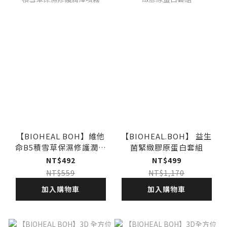
【BIOHEAL BOH】維他
【BIOHEAL.BOH】 益生
命B5積雪草保濕修護潤澤
菌緊緻膠原蛋白套組
噴霧
NT$492
NT$499
NT$559
NT$1,170
加入購物車
加入購物車