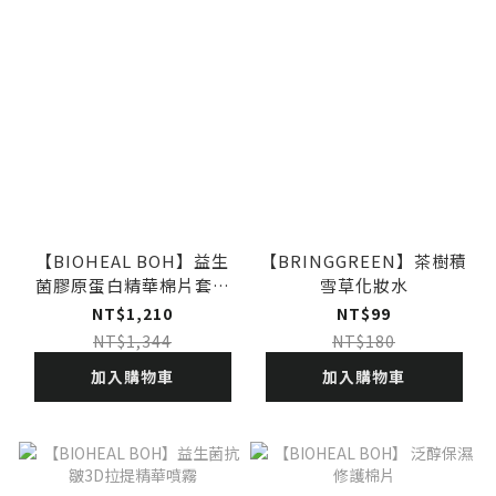
【BIOHEAL BOH】益生
【BRINGGREEN】茶樹積
菌膠原蛋白精華棉片套組
雪草化妝水
(效期27.03)
NT$1,210
NT$99
NT$1,344
NT$180
加入購物車
加入購物車