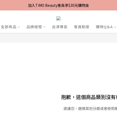
加入TiMO Beauty會員享$30元購物金
加入TiMO Beauty會員享$30元購物金
宅配｜台灣本島滿$2,499免運 | 台灣離島滿$2,999免運
超商｜全館滿 $1499 享免運優惠
全部商品
品牌總覽
出清專區
會員制度
購物Q&A
加入TiMO Beauty會員享$30元購物金
抱歉，這個商品類別沒有
建議您，選擇其他分類或者使用