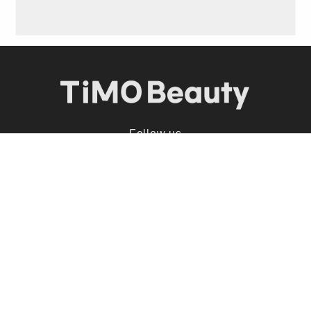
Follow us
顧客服務
常見問題
退換貨政策
聯絡我們
客服信箱：timoph.tw2@gmail.com
服務時間：週一~週五 9:00~17:00
(國定假日除外)