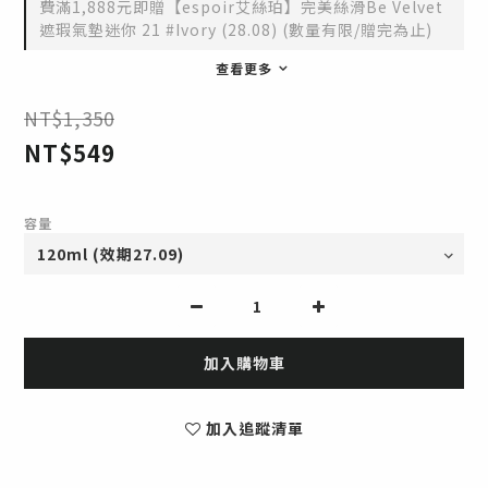
費滿1,888元即贈【espoir艾絲珀】完美絲滑Be Velvet
遮瑕氣墊迷你 21 #Ivory (28.08) (數量有限/贈完為止)
查看更多
NT$1,350
NT$549
容量
加入購物車
加入追蹤清單