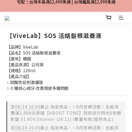
加入TiMO Beauty會員享$30元購物金
超商｜全館滿 $1499 享免運優惠
加入TiMO Beauty會員享$30元購物金
【ViveLab】SOS 活絡髮根滋養液
【品牌】ViveLab
【品名】SOS 活絡髮根滋養液
【產地】韓國
【產品來源】公司貨
【規格】120ml
【產品介紹】
✨弱酸性低刺激護理
✨七種核心成分 改善頭皮多種問題
至
08/14 16:00
截止
指定商品，✨8月官網活動：全館消
費滿2,888元即贈【ABOUT TONE】我的流行閃光6色眼
影盤 01 #Oh:Stunner (26.11) (數量有限/贈完為止)
至
08/14 16:00
截止
指定商品，✨8月官網活動：全館消