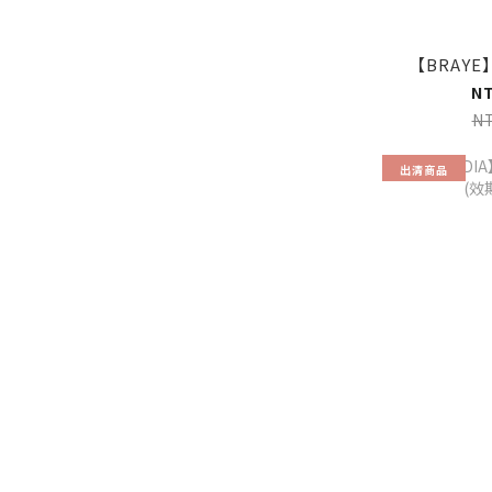
【BRAYE
N
N
出清商品