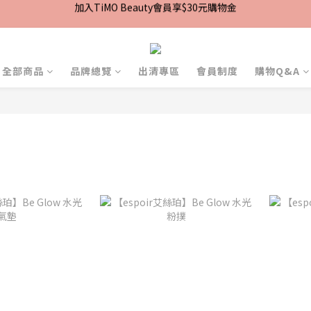
加入TiMO Beauty會員享$30元購物金
宅配｜台灣本島滿$2,499免運 | 台灣離島滿$2,999免運
超商｜全館滿 $1499 享免運優惠
全部商品
品牌總覽
出清專區
會員制度
購物Q&A
加入TiMO Beauty會員享$30元購物金