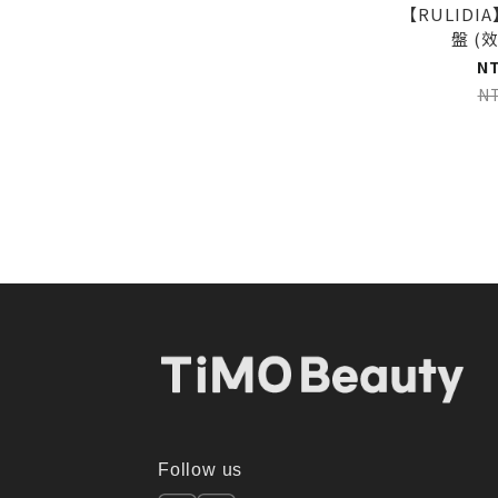
【RULIDI
盤 (效
N
N
Follow us