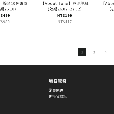
A】綜合10色眼影
【About Tone】豆泥腮紅
【Abo
期26.10)
(效期26.07~27.02)
光
T$499
NT$199
T$980
NT$417
1
2
顧客服務
常見問題
退換貨政策