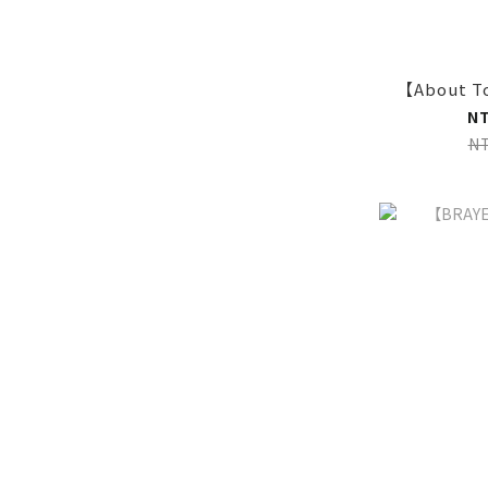
【About 
N
N