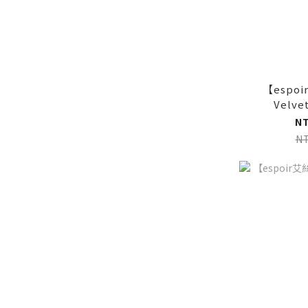
【espo
Velv
N
N