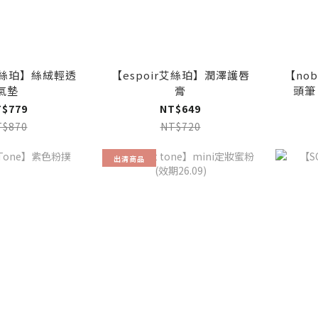
r艾絲珀】絲絨輕透
【espoir艾絲珀】潤澤護唇
【no
氣墊
膏
頭筆 
T$779
NT$649
T$870
NT$720
出清商品